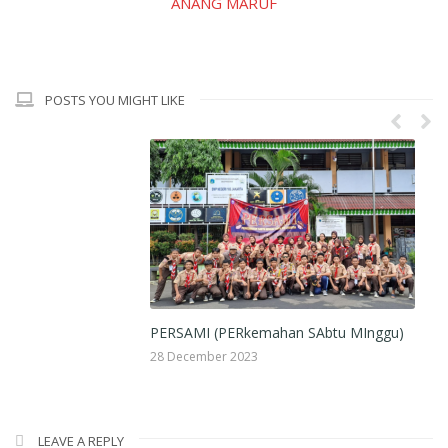
ANANG MARUF
POSTS YOU MIGHT LIKE
PERSAMI (PERkemahan SAbtu MInggu)
S
T
28 December 2023
7 
LEAVE A REPLY