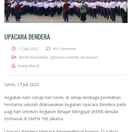
UPACARA BENDERA
17 July 2023
No Comments
Berita Pendidikan
,
Informasi sekolah
,
Kesiswaan
Anang Maruf
Senin, 17 Juli 2023
Kegiatan rutin setiap hari Senin, di setiap lembaga pendidikan
terutama sekolah dilaksanakan kegiatan Upacara Bendera pada
pagi hari sebelum Kegiatan Belajar Mengajar (KBM) dimulai
termasuk di SMPN 106 Jakarta.
Upacara Bendera Menurut Permendikbud Nomor 22 Tahun