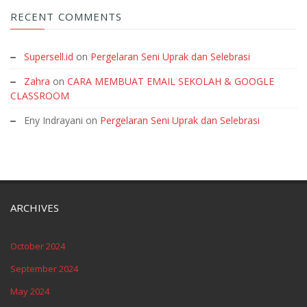
RECENT COMMENTS
Supersell.id
on
Pergelaran Seni Uprak dan Selebrasi
Zahra
on
CARA MEMBUAT EMAIL SEKOLAH & GOOGLE
CLASSROOM
Eny Indrayani
on
Pergelaran Seni Uprak dan Selebrasi
ARCHIVES
October 2024
September 2024
May 2024