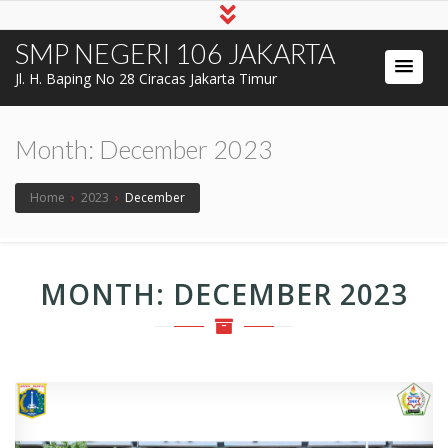
SMP NEGERI 106 JAKARTA
Jl. H. Baping No 28 Ciracas Jakarta Timur
Month:
December 2023
Home
›
2023
›
December
MONTH:
DECEMBER 2023