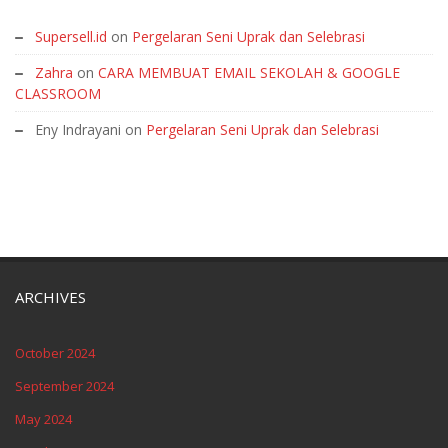
Supersell.id
on
Pergelaran Seni Uprak dan Selebrasi
Zahra
on
CARA MEMBUAT EMAIL SEKOLAH & GOOGLE
CLASSROOM
Eny Indrayani
on
Pergelaran Seni Uprak dan Selebrasi
ARCHIVES
October 2024
September 2024
May 2024