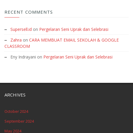
TAHUN 2023/2024”
RECENT COMMENTS
Supersell.id
on
Pergelaran Seni Uprak dan Selebrasi
Zahra
on
CARA MEMBUAT EMAIL SEKOLAH & GOOGLE
CLASSROOM
Eny Indrayani
on
Pergelaran Seni Uprak dan Selebrasi
ARCHIVES
October 2024
September 2024