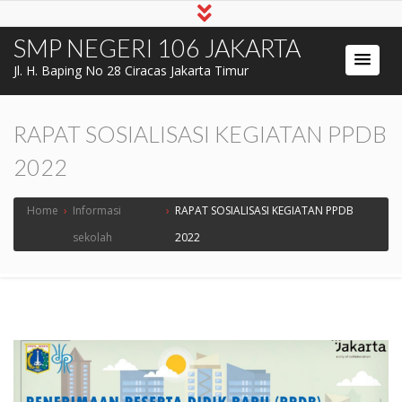
SMP NEGERI 106 JAKARTA
Jl. H. Baping No 28 Ciracas Jakarta Timur
RAPAT SOSIALISASI KEGIATAN PPDB
2022
Home
›
Informasi
›
RAPAT SOSIALISASI KEGIATAN PPDB
sekolah
2022