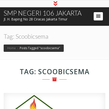
SMP NEGERI 106 JAKARTA
Jl. H. Baping No 28 Ciracas Jakarta Timur
Tag:
Scoobicsema
Home
›
Posts Tagged "scoobicsema"
TAG:
SCOOBICSEMA