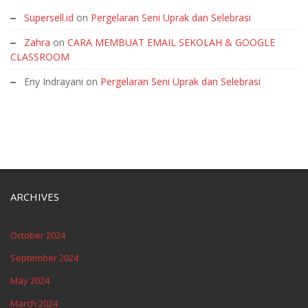
Supersell.id
on
Pergelaran Seni Uprak dan Selebrasi
Zahra
on
CARA MEMBUAT EMAIL SEKOLAH & GOOGLE
CLASSROOM
Eny Indrayani
on
Pergelaran Seni Uprak dan Selebrasi
ARCHIVES
October 2024
September 2024
May 2024
March 2024