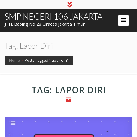
SMP NEGERI 106 JAKARTA
Jl. H. Baping No 28 Ciracas Jakarta Timur
Tag:
Lapor Diri
Home
›
Posts Tagged "lapor diri"
TAG:
LAPOR DIRI