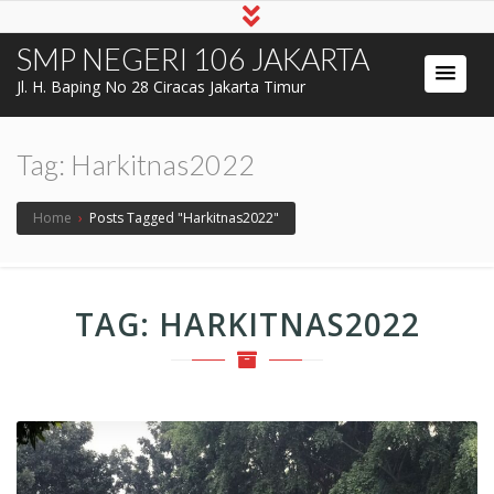
SMP NEGERI 106 JAKARTA
Jl. H. Baping No 28 Ciracas Jakarta Timur
Tag:
Harkitnas2022
Home
›
Posts Tagged "Harkitnas2022"
TAG:
HARKITNAS2022