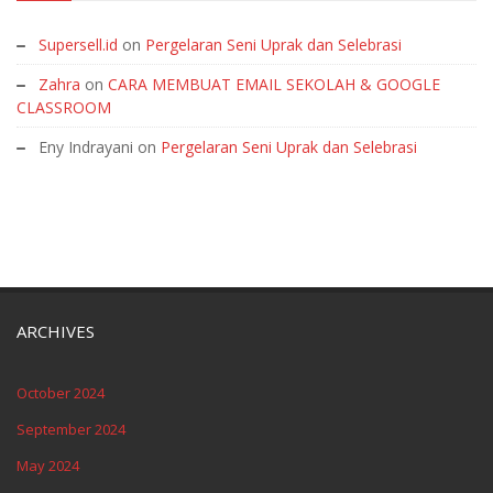
Supersell.id
on
Pergelaran Seni Uprak dan Selebrasi
Zahra
on
CARA MEMBUAT EMAIL SEKOLAH & GOOGLE
CLASSROOM
Eny Indrayani
on
Pergelaran Seni Uprak dan Selebrasi
ARCHIVES
October 2024
September 2024
May 2024